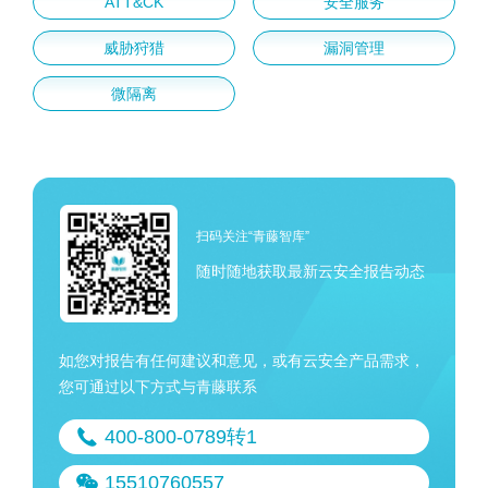
ATT&CK
安全服务
威胁狩猎
漏洞管理
微隔离
扫码关注“青藤智库”
随时随地获取最新云安全报告动态
如您对报告有任何建议和意见，或有云安全产品需求，
您可通过以下方式与青藤联系
400-800-0789转1
15510760557