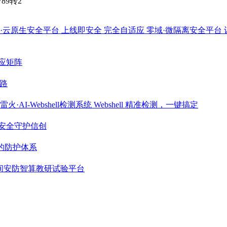
789转2
·云原生安全平台
上线即安全 完全自适应
零域·微隔离安全平台
应矩阵
路
雷火·AI-Webshell检测系统
Webshell 精准检测，一键搞定
安全守护信创
期的防护体系
间安防智算教研试验平台