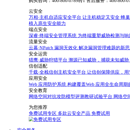
购买咨询：400-800-0789转1
售后服务：400-800-0
云安全
万相·主机自适应安全平台
让主机稳定又安全
蜂巢
植入原生安全能力
端点安全
深睿·终端安全管理系统
为终端重塑威胁检测与响
流量安全
云幕·NPatch 漏洞无效化
解决漏洞管理难题的新思
安全运营
猎鹰·威胁狩猎平台
溯源已知威胁，捕获未知威胁
信创适配
千载·全栈信创主机安全平台
让信创保障供应，用
应用安全
Web 应用防护系统
构建覆盖Web 应用全生命周
安全教育
网络空间对抗攻防模型评测教研试验平台
网络空
为您推荐
免费试用专区
多款云安全产品
免费试用