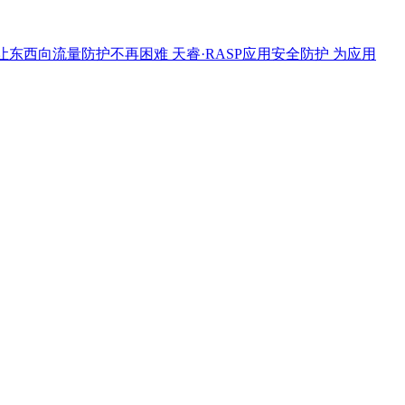
让东西向流量防护不再困难
天睿·RASP应用安全防护
为应用