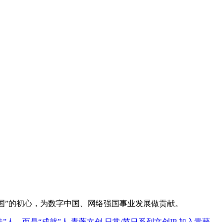
国”的初心，为数字中国、网络强国事业发展做贡献。
造”人，而是“成就”人
青藤文创
日常/节日系列文创IP
加入青藤