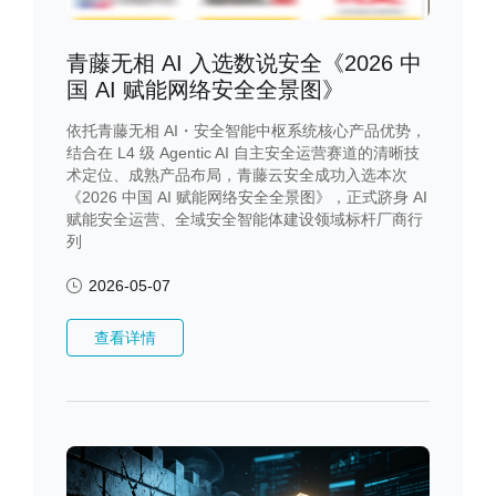
青藤无相 AI 入选数说安全《2026 中
国 AI 赋能网络安全全景图》
依托青藤无相 AI・安全智能中枢系统核心产品优势，
结合在 L4 级 Agentic AI 自主安全运营赛道的清晰技
术定位、成熟产品布局，青藤云安全成功入选本次
《2026 中国 AI 赋能网络安全全景图》，正式跻身 AI
赋能安全运营、全域安全智能体建设领域标杆厂商行
列
2026-05-07
查看详情