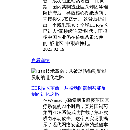
链，成功阻止勒索攻击。 而同
期，国内某制造业巨头却因终端
防护滞后，导致核心图纸遭窃，
直接损失超5亿元。 这背后折射
出一个残酷现实：全球EDR技术
已进入“毫秒级响应”时代，而很
多中国企业仍在传统杀毒软件
的“舒适区”中艰难挣扎。
2025-02-19
查看详情
EDR技术革命：从被动防御到智能反
制的进化之路
在WannaCry勒索病毒瘫痪英国医
疗系统的72小时后，某跨国制药
集团EDR系统成功拦截了第37次
横向移动攻击。这个真实场景揭
示了现代网络安全战争的残酷本