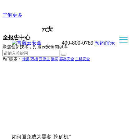
企业版WorkClaw, 好用不折腾，安全又可控
了解更多
云安
全报告中心
400-800-0789
预约演示
聚焦创新技术，打造云安全知识库
热门搜索：
蜂巢
万相
云原生
漏洞
容器安全
主机安全
如何避免成为黑客“挖矿机”