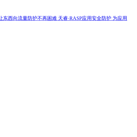
让东西向流量防护不再困难
天睿·RASP应用安全防护
为应用