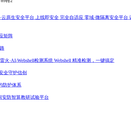
789转2
·云原生安全平台
上线即安全 完全自适应
零域·微隔离安全平台
应矩阵
路
雷火·AI-Webshell检测系统
Webshell 精准检测，一键搞定
安全守护信创
期的防护体系
间安防智算教研试验平台