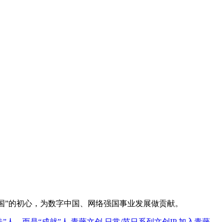
国”的初心，为数字中国、网络强国事业发展做贡献。
造”人，而是“成就”人
青藤文创
日常/节日系列文创IP
加入青藤