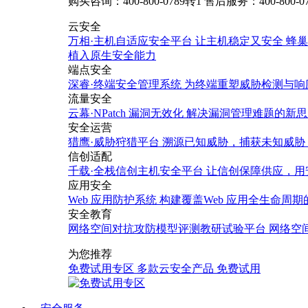
购买咨询：400-800-0789转1
售后服务：400-800-0
云安全
万相·主机自适应安全平台
让主机稳定又安全
蜂巢
植入原生安全能力
端点安全
深睿·终端安全管理系统
为终端重塑威胁检测与响
流量安全
云幕·NPatch 漏洞无效化
解决漏洞管理难题的新思
安全运营
猎鹰·威胁狩猎平台
溯源已知威胁，捕获未知威胁
信创适配
千载·全栈信创主机安全平台
让信创保障供应，用
应用安全
Web 应用防护系统
构建覆盖Web 应用全生命周
安全教育
网络空间对抗攻防模型评测教研试验平台
网络空
为您推荐
免费试用专区
多款云安全产品
免费试用