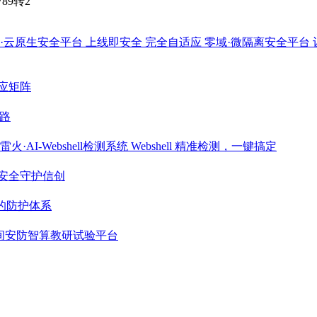
789转2
·云原生安全平台
上线即安全 完全自适应
零域·微隔离安全平台
应矩阵
路
雷火·AI-Webshell检测系统
Webshell 精准检测，一键搞定
安全守护信创
期的防护体系
间安防智算教研试验平台