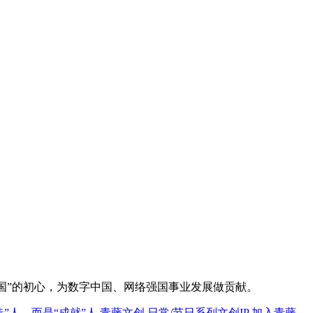
国”的初心，为数字中国、网络强国事业发展做贡献。
造”人，而是“成就”人
青藤文创
日常/节日系列文创IP
加入青藤