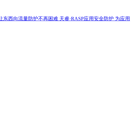
让东西向流量防护不再困难
天睿·RASP应用安全防护
为应用