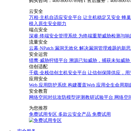
购买咨询：400-800-0789转1
售后服务：400-800-0
云安全
万相·主机自适应安全平台
让主机稳定又安全
蜂巢
植入原生安全能力
端点安全
深睿·终端安全管理系统
为终端重塑威胁检测与响
流量安全
云幕·NPatch 漏洞无效化
解决漏洞管理难题的新思
安全运营
猎鹰·威胁狩猎平台
溯源已知威胁，捕获未知威胁
信创适配
千载·全栈信创主机安全平台
让信创保障供应，用
应用安全
Web 应用防护系统
构建覆盖Web 应用全生命周
安全教育
网络空间对抗攻防模型评测教研试验平台
网络空
为您推荐
免费试用专区
多款云安全产品
免费试用