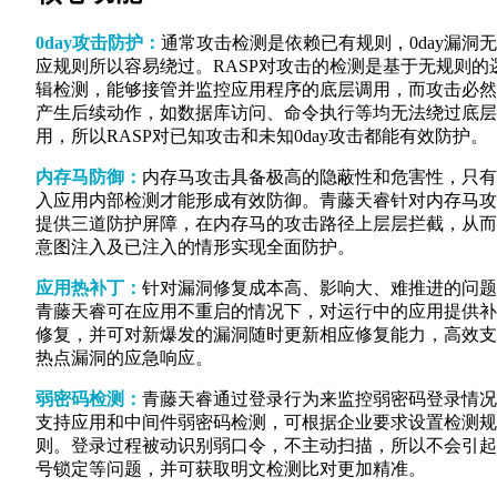
0day攻击防护：
通常攻击检测是依赖已有规则，0day漏洞
应规则所以容易绕过。RASP对攻击的检测是基于无规则的
辑检测，能够接管并监控应用程序的底层调用，而攻击必然
产生后续动作，如数据库访问、命令执行等均无法绕过底层
用，所以RASP对已知攻击和未知0day攻击都能有效防护。
内存马防御：
内存⻢攻击具备极高的隐蔽性和危害性，只有
⼊应⽤内部检测才能形成有效防御。⻘藤天睿针对内存⻢攻
提供三道防护屏障，在内存⻢的攻击路径上层层拦截，从而
意图注入及已注入的情形实现全面防护。
应用热补丁：
针对漏洞修复成本⾼、影响⼤、难推进的问题
⻘藤天睿可在应⽤不重启的情况下，对运⾏中的应⽤提供补
修复，并可对新爆发的漏洞随时更新相应修复能⼒，⾼效⽀
热点漏洞的应急响应。
弱密码检测：
青藤天睿通过登录行为来监控弱密码登录情况
支持应用和中间件弱密码检测，可根据企业要求设置检测规
则。登录过程被动识别弱⼝令，不主动扫描，所以不会引起
号锁定等问题，并可获取明⽂检测比对更加精准。