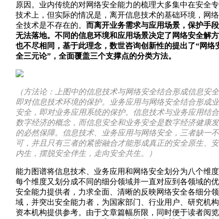
原因。业内传统的对网络安全能力的梳理大多集中在安全专
技术上，但实际的情况是，离开信息技术的基础环境，网络
全技术是不存在的。
而离开业务需求与应用场景，保护手段
无法落地。不同的信息环境和应用场景决定了网络安全解方
也不尽相同，基于此理念，数世咨询创新性的提出了“网络
全三元论”，全面覆盖三个支撑点的分类方法。
（方法论：上图中的信息技术与网络安全结合形成信息安全
即对信息技术环境的保护。业务应用与网络安全结合形成业
安全，即对业务应用系统的保护。信息技术与业务应用结合
数字经济的概念，而信息安全和业务安全是数字经济健康发
的必然保障。信息技术、业务应用与网络安全，三者缺一不
可，并且只有三者的紧密融合才能形成真正的安全原生、安
内生，摆脱安全伴生，走向安全共生。）
能力图谱将信息技术、业务应用和网络安全划分为八个维度
每个维度又划分成不同的细分领域并一直对应到各领域的优
安全能力提供者，力求全面、清晰的反映网络安全各细分领
域，并突出安全能力者，为国家部门、行业用户、研究机构
资本机构提供参考。由于文章篇幅所限，同时便于读者阅览