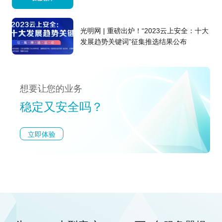
光明网 | 重磅出炉！“2023云上安全：十大
发展趋势关键词”征集推选结果公布
想要让您的业务
稳定又安全吗？
立即体验