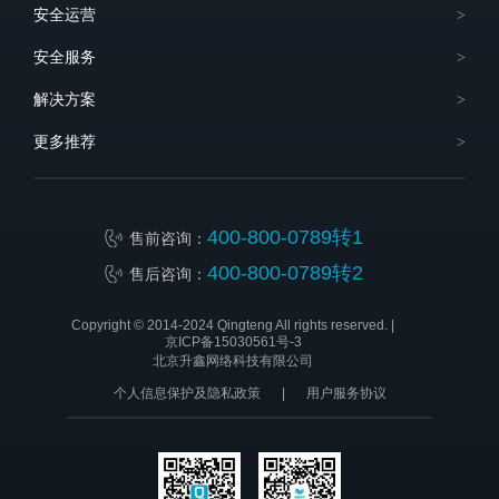
安全运营
安全服务
解决方案
更多推荐
400-800-0789转1
售前咨询：
400-800-0789转2
售后咨询：
Copyright © 2014-2024 Qingteng All rights reserved. |
京ICP备15030561号-3
北京升鑫网络科技有限公司
个人信息保护及隐私政策
|
用户服务协议