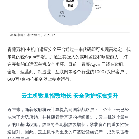
青藤万相·主机自适应安全平台通过一串代码即可实现高稳定、低
消耗的轻Agent部署。并通过其强大的实时监控和响应能力，打
造完整的自适应主机安全闭环。目前，青藤Agent已经在政府、
金融、运营商、制造业、互联网等各个行业的1000+头部客户，
600万+台核心服务器上稳定运行。
云主机数量指数增长 安全防护标准提升
近年来，随着政府将云计算提高到国家战略层面，企业上云已经
成为了大势所趋。并且随着新基建的持续推进，云主机这个最重
要的IT基础设施，数量将呈现指数级增长，承载资产的重要性快
速提升。因此，云主机作为重要的IT基础设施资产，成为攻击者