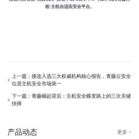
相·主机自适应安全平台。
上一篇：接连入选三大权威机构核心报告，青藤云安全
位居主机安全市场第一
下一篇：青藤崛起背后：主机安全蝶变路上的三次关键
抉择
产品动态
更多