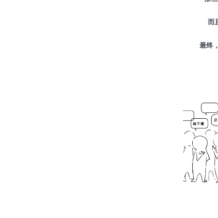
而
最终，