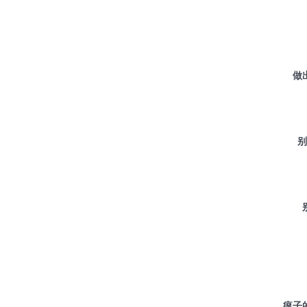
做
别
疯子