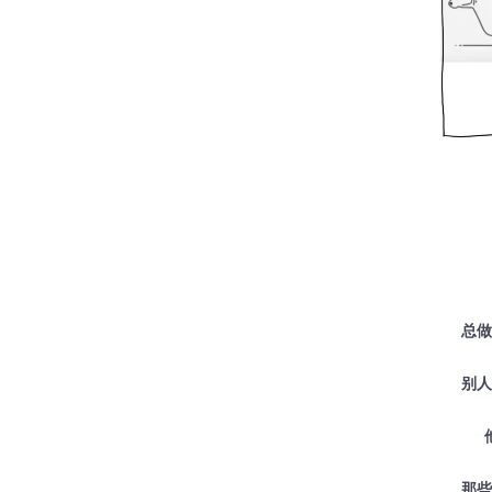
总做
别人
那些