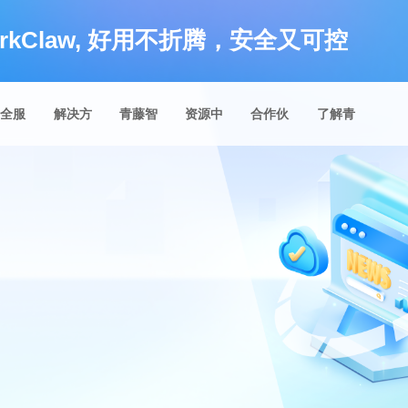
rkClaw, 好用不折腾，安全又可控
安全服
解决方
青藤智
资源中
合作伙
了解青
务
案
库
心
伴
藤