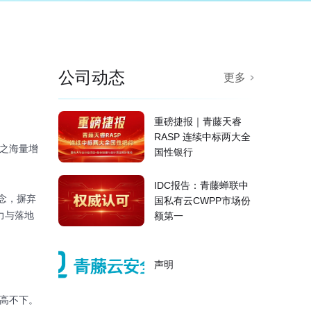
公司动态
更多
重磅捷报｜青藤天睿
RASP 连续中标两大全
随之海量增
国性银行
IDC报告：青藤蝉联中
念，摒弃
国私有云CWPP市场份
力与落地
额第一
声明
居高不下。