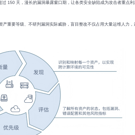
期超过 150 天，漫长的漏洞暴露窗口期，让各类安全缺陷成为攻击者重点
资产重要等级、不研判漏洞实际威胁，盲目整改不仅占用大量运维人力，