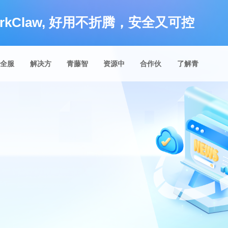
rkClaw, 好用不折腾，安全又可控
安全服
解决方
青藤智
资源中
合作伙
了解青
务
案
库
心
伴
藤